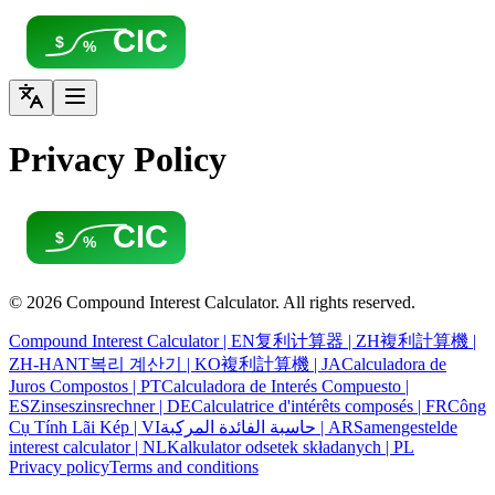
CIC
$
%
Privacy Policy
CIC
$
%
©
2026
Compound Interest Calculator
. All rights reserved.
Compound Interest Calculator
|
EN
复利计算器
|
ZH
複利計算機
|
ZH-HANT
복리 계산기
|
KO
複利計算機
|
JA
Calculadora de
Juros Compostos
|
PT
Calculadora de Interés Compuesto
|
ES
Zinseszinsrechner
|
DE
Calculatrice d'intérêts composés
|
FR
Công
Cụ Tính Lãi Kép
|
VI
حاسبة الفائدة المركبة
|
AR
Samengestelde
interest calculator
|
NL
Kalkulator odsetek składanych
|
PL
Privacy policy
Terms and conditions